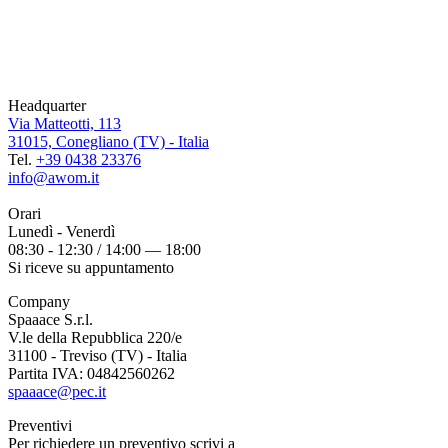
Headquarter
Via Matteotti, 113
31015, Conegliano (TV) - Italia
Tel.
+39 0438 23376
info@awom.it
Orari
Lunedì - Venerdì
08:30 - 12:30 / 14:00 — 18:00
Si riceve su appuntamento
Company
Spaaace S.r.l.
V.le della Repubblica 220/e
31100 - Treviso (TV) - Italia
Partita IVA: 04842560262
spaaace@pec.it
Preventivi
Per richiedere un preventivo scrivi a